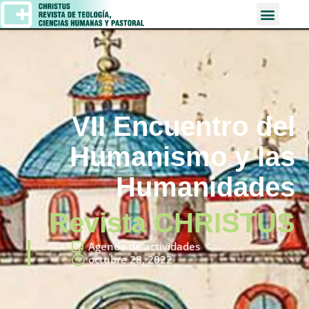
VII Encuentro del
Humanismo y las
Humanidades
Revista CHRISTUS
Agenda de actividades
octubre 28, 2022