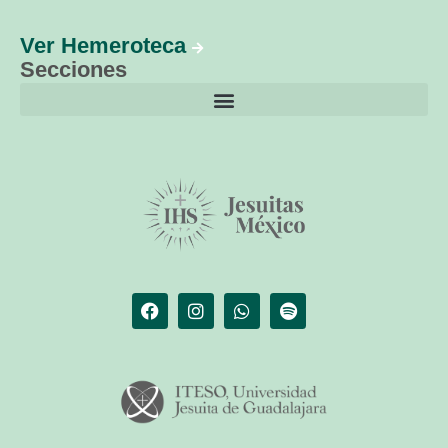
Ver Hemeroteca
Secciones
El librero de Christus
Las palabras del papa