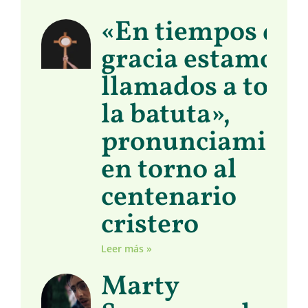
«En tiempos de
gracia estamos
llamados a toma
la batuta»,
pronunciamient
en torno al
centenario
cristero
Leer más »
Marty