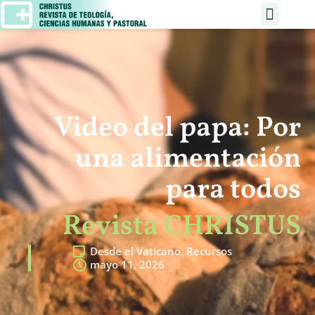
Video del papa: Por
una alimentación
para todos
Revista CHRISTUS
Desde el Vaticano
,
Recursos
mayo 11, 2026