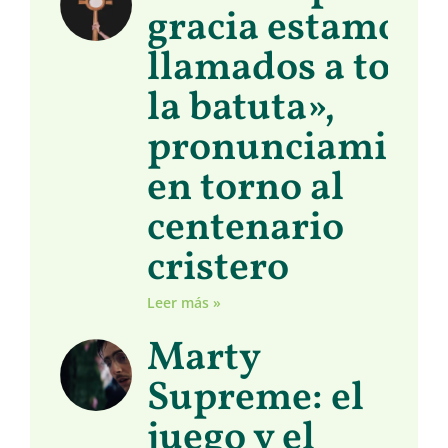
gracia estamos
llamados a toma
la batuta»,
pronunciamient
en torno al
centenario
cristero
Leer más »
Marty
Supreme: el
juego y el