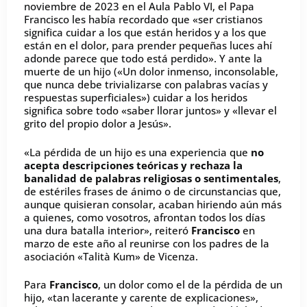
noviembre de 2023 en el Aula Pablo VI, el Papa
Francisco les había recordado que «ser cristianos
significa cuidar a los que están heridos y a los que
están en el dolor, para prender pequeñas luces ahí
adonde parece que todo está perdido». Y ante la
muerte de un hijo («Un dolor inmenso, inconsolable,
que nunca debe trivializarse con palabras vacías y
respuestas superficiales») cuidar a los heridos
significa sobre todo «saber llorar juntos» y «llevar el
grito del propio dolor a Jesús».
«La pérdida de un hijo es una experiencia que
no
acepta descripciones teóricas y rechaza la
banalidad de palabras religiosas o sentimentales
,
de estériles frases de ánimo o de circunstancias que,
aunque quisieran consolar, acaban hiriendo aún más
a quienes, como vosotros, afrontan todos los días
una dura batalla interior», reiteró
Francisco
en
marzo de este año al reunirse con los padres de la
asociación «Talità Kum» de Vicenza.
Para
Francisco
, un dolor como el de la pérdida de un
hijo, «tan lacerante y carente de explicaciones»,