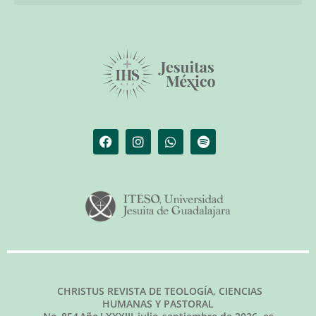
El librero de Christus
Las palabras del papa
CHRISTUS REVISTA DE TEOLOGÍA, CIENCIAS
HUMANAS Y PASTORAL