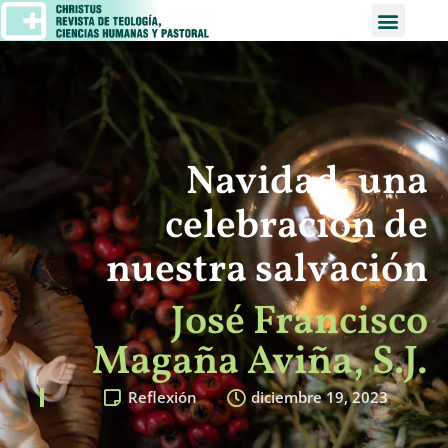
Navidad, una
celebración de
nuestra salvación
José Francisco
Magaña Aviña, S.J.
Reflexión
diciembre 19, 2023