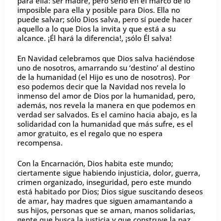
para ella: ser madre, pero serlo en el marco de lo
imposible para ella y posible para Dios. Ella no
puede salvar; sólo Dios salva, pero sí puede hacer
aquello a lo que Dios la invita y que está a su
alcance. ¡Él hará la diferencia!, ¡sólo Él salva!
En Navidad celebramos que Dios salva haciéndose
uno de nosotros, amarrando su ‘destino’ al destino
de la humanidad (el Hijo es uno de nosotros). Por
eso podemos decir que la Navidad nos revela lo
inmenso del amor de Dios por la humanidad, pero,
además, nos revela la manera en que podemos en
verdad ser salvados. Es el camino hacia abajo, es la
solidaridad con la humanidad que más sufre, es el
amor gratuito, es el regalo que no espera
recompensa.
Con la Encarnación, Dios habita este mundo;
ciertamente sigue habiendo injusticia, dolor, guerra,
crimen organizado, inseguridad, pero este mundo
está habitado por Dios; Dios sigue suscitando deseos
de amar, hay madres que siguen amamantando a
sus hijos, personas que se aman, manos solidarias,
gente que busca la justicia y que construye la paz,