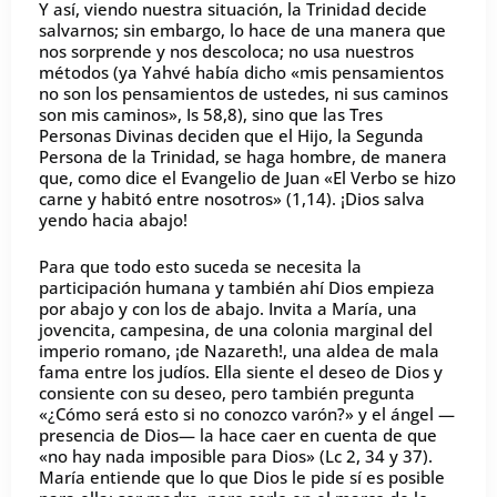
Y así, viendo nuestra situación, la Trinidad decide
salvarnos; sin embargo, lo hace de una manera que
nos sorprende y nos descoloca; no usa nuestros
métodos (ya Yahvé había dicho «mis pensamientos
no son los pensamientos de ustedes, ni sus caminos
son mis caminos», Is 58,8), sino que las Tres
Personas Divinas deciden que el Hijo, la Segunda
Persona de la Trinidad, se haga hombre, de manera
que, como dice el Evangelio de Juan «El Verbo se hizo
carne y habitó entre nosotros» (1,14). ¡Dios salva
yendo hacia abajo!
Para que todo esto suceda se necesita la
participación humana y también ahí Dios empieza
por abajo y con los de abajo. Invita a María, una
jovencita, campesina, de una colonia marginal del
imperio romano, ¡de Nazareth!, una aldea de mala
fama entre los judíos. Ella siente el deseo de Dios y
consiente con su deseo, pero también pregunta
«¿Cómo será esto si no conozco varón?» y el ángel —
presencia de Dios— la hace caer en cuenta de que
«no hay nada imposible para Dios» (Lc 2, 34 y 37).
María entiende que lo que Dios le pide sí es posible