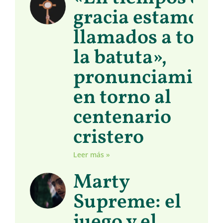
gracia estamos
llamados a toma
la batuta»,
pronunciamient
en torno al
centenario
cristero
Leer más »
Marty
Supreme: el
juego y el