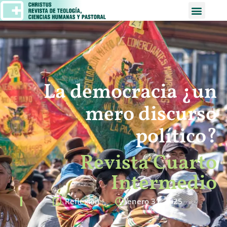
La democracia ¿un
mero discurso
político?
Revista Cuarto
Intermedio
Reflexión
enero 31, 2025