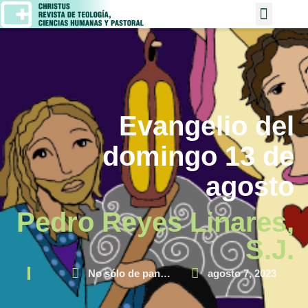
Evangelio del
domingo 13 de
agosto
Pedro Reyes Linares,
S.J.
No sólo de pan…
agosto 7, 2023