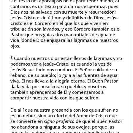
§ El texto del apocalipsis no es para tener miedo, al
contrario, es un texto para darnos esperanza, pues
Dios nos ha salvado con su muerte y resurrección;
Jesús–Cristo es lo último y definitivo de Dios. Jesús–
Cristo es el Cordero en el que los que viven en
tribulación son lavados, y ese Cordero también es el
Pastor que nos guía a los manantiales de agua de
vida, donde Dios enjugará las lágrimas de nuestros
ojos.
§ Cuando nuestros ojos están llenos de lágrimas y no
podemos ver a Jesús–Cristo, es cuando la voz de
Jesús Resucitado nos conduce. El Señor cuida de su
rebaño, de su pueblo; lo guía a las fuentes de agua
viva. Él nos lleva a la alegría eterna. El Buen Pastor
da la vida por nosotros, su pueblo, y nosotros
también aprendemos de Él y comenzamos a
compartir nuestra vida con los que sufren.
De allí que nuestra presencia con los que sufren no
es un deber, sino un efecto del Amor de Cristo que
se convierte en
signo profético
de que el Buen Pastor
no abandona a ninguna de sus ovejas, porque las
ama y las quiere salvar, aunque eso implique dar la