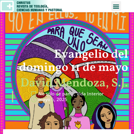
Evangelio del
domingo 11 de mayo
David Mendoza, S.J.
No sólo de pan…
,
Vida Interior
mayo 5, 2025