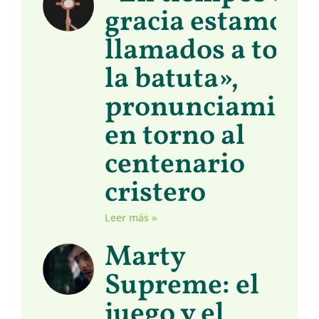
gracia estamos
llamados a toma
la batuta»,
pronunciamient
en torno al
centenario
cristero
Leer más »
Marty
Supreme: el
juego y el