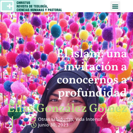
El islam: una
invitación a
conocernos a
profundidad
Elías González Gómez
Otras sabidurías
,
Vida Interior
junio 30, 2023