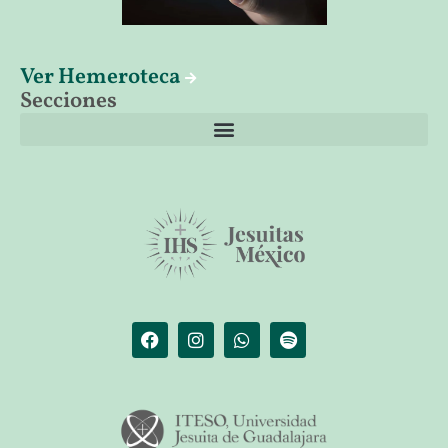
Ver Hemeroteca
Secciones
El librero de Christus
Las palabras del papa