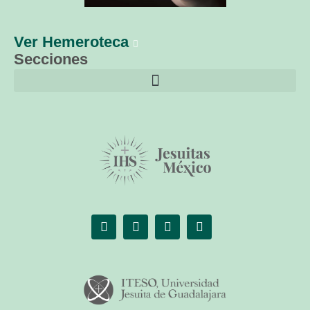
Ver Hemeroteca
Secciones
El librero de Christus
Las palabras del papa