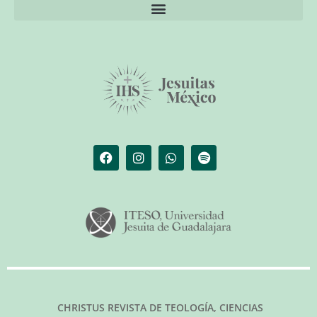
El librero de Christus
Las palabras del papa
CHRISTUS REVISTA DE TEOLOGÍA, CIENCIAS