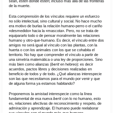
sean, estén donde estén; incluso más allá de las fronteras
de la muerte.
Esta comprensión de los vínculos requiere un esfuerzo
no sólo intelectual, sino cultural y social. No hace mucho
era motivo de burlas la relación humano-perro o el cariño
«desmedido» hacia la «mascota». Pero, no se trata de
equipararlo todo o de pensar moralmente las relaciones
humano y otro-que-humano. Es decir, el vínculo entre dos
amigos no será igual al vínculo con las plantas, con la
huerta o con los animales con los que se cohabita el
territorio. No hay que comprender el vínculo a partir de
una simetría matemática o una ley de proporciones. Sino
berit
más bien como alianzas (
en hebreo): es decir
acuerdos, pactos libres y decisiones realizadas en
beneficio de todos y de todo. ¿Qué alianzas interespecie
son las que necesitamos para el mundo por venir y que
de alguna forma ya estamos habitando?
Proponemos la amistad interespecie como la línea
berit
fundamental de esa nueva
con lo no humano, esto
es, relaciones afectivas de reconocimiento y respeto, de
admiración y aprendizaje. El humano puede reelaborar
sus vínculos con el mundo más-que-humano,