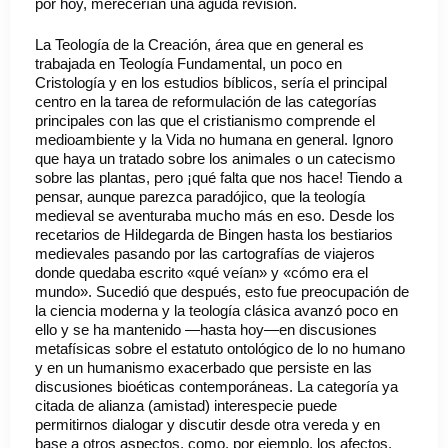
por hoy, merecerían una aguda revisión.
La Teología de la Creación, área que en general es
trabajada en Teología Fundamental, un poco en
Cristología y en los estudios bíblicos, sería el principal
centro en la tarea de reformulación de las categorías
principales con las que el cristianismo comprende el
medioambiente y la Vida no humana en general. Ignoro
que haya un tratado sobre los animales o un catecismo
sobre las plantas, pero ¡qué falta que nos hace! Tiendo a
pensar, aunque parezca paradójico, que la teología
medieval se aventuraba mucho más en eso. Desde los
recetarios de Hildegarda de Bingen hasta los bestiarios
medievales pasando por las cartografías de viajeros
donde quedaba escrito «qué veían» y «cómo era el
mundo». Sucedió que después, esto fue preocupación de
la ciencia moderna y la teología clásica avanzó poco en
ello y se ha mantenido —hasta hoy—en discusiones
metafísicas sobre el estatuto ontológico de lo no humano
y en un humanismo exacerbado que persiste en las
discusiones bioéticas contemporáneas. La categoría ya
citada de alianza (amistad) interespecie puede
permitirnos dialogar y discutir desde otra vereda y en
base a otros aspectos, como, por ejemplo, los afectos.