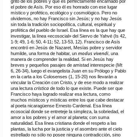
grito de los pobres y que es perfectamente encarnado por
el pobre de Asís. Por eso él es honrado con ese lugar
místico y profético, ecológico y cosmológico. Pero no
olvidemos, no hay Francisco sin Jesús; y no hay Jesús
sin toda la tradición sociopolítica, cultural, espiritual y
profética del pueblo de Israel. Esa línea es la que hay que
investigar, la línea «ecosocial» del Siervo de Yahvé (Is 42,
1-9; 49, 1-6; 50, 4-11; 52, 13-53, 12). Francisco de Asís
encontró en Jesús de Nazaret, Mesías pobre y servidor
modus vivendi
humilde, una forma de habitar, un
, una
manera de comprender la realidad. Si en Jesús hay
breves y pequeños pasajes de amistad interespecie (Mt
6, 26-34), luego el evangelista Juan en su Prólogo y Pablo
en la carta a los Colosenses (1, 15-20) nos llevarán a
vincular la Creación con Cristo, y de ese modo a realizar
crística
una lectura
de todo lo que existe. Puede ser que
Francisco haya logrado realizar esa lectura, como
muchos místicos y místicas entre los que cabe destacar
al poeta nicaragüense Ernesto Cardenal. Esa línea
ecosocial donde se entreteje la simpleza, la sobriedad, el
amor a los pobres y el amor al planeta; con suma
naturalidad. Esa línea cristiana donde el respeto a las
plantas, la lucha por la justicia y el asombro ante el cielo
estrellado no sólo no posee ninguna contradicción, sino