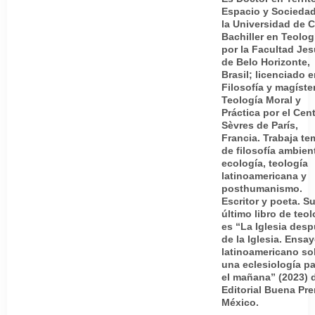
Espacio y Sociedad
la Universidad de C
Bachiller en Teolog
por la Facultad Jes
de Belo Horizonte,
Brasil; licenciado 
Filosofía y magíste
Teología Moral y
Práctica por el Cen
Sèvres de París,
Francia. Trabaja te
de filosofía ambient
ecología, teología
latinoamericana y
posthumanismo.
Escritor y poeta. S
último libro de teol
es “La Iglesia des
de la Iglesia. Ensa
latinoamericano so
una eclesiología pa
el mañana” (2023) 
Editorial Buena Pre
México.