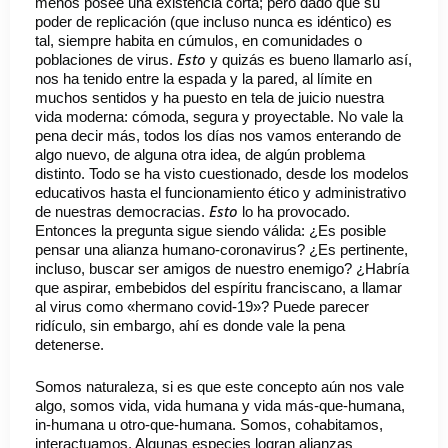
menos posee una existencia corta; pero dado que su
poder de replicación (que incluso nunca es idéntico) es
tal, siempre habita en cúmulos, en comunidades o
Esto
poblaciones de virus.
y quizás es bueno llamarlo así,
nos ha tenido entre la espada y la pared, al límite en
muchos sentidos y ha puesto en tela de juicio nuestra
vida moderna: cómoda, segura y proyectable. No vale la
pena decir más, todos los días nos vamos enterando de
algo nuevo, de alguna otra idea, de algún problema
distinto. Todo se ha visto cuestionado, desde los modelos
educativos hasta el funcionamiento ético y administrativo
Esto
de nuestras democracias.
lo ha provocado.
Entonces la pregunta sigue siendo válida: ¿Es posible
pensar una alianza humano-coronavirus? ¿Es pertinente,
incluso, buscar ser amigos de nuestro enemigo? ¿Habría
que aspirar, embebidos del espíritu franciscano, a llamar
al virus como «hermano covid-19»? Puede parecer
ridículo, sin embargo, ahí es donde vale la pena
detenerse.
Somos naturaleza, si es que este concepto aún nos vale
algo, somos vida, vida humana y vida más-que-humana,
in-humana u otro-que-humana. Somos, cohabitamos,
interactuamos. Algunas especies logran alianzas