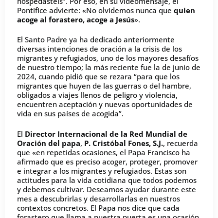
hospedasteis”. Por eso, en su videomensaje, el
Pontífice advierte: «No olvidemos nunca que
quien
acoge al forastero, acoge a Jesús
».
El Santo Padre ya ha dedicado anteriormente
diversas intenciones de oración a la crisis de los
migrantes y refugiados, uno de los mayores desafíos
de nuestro tiempo; la más reciente fue la de junio de
2024, cuando pidió que se rezara “para que los
migrantes que huyen de las guerras o del hambre,
obligados a viajes llenos de peligro y violencia,
encuentren aceptación y nuevas oportunidades de
vida en sus países de acogida”.
El
Director Internacional de la Red Mundial de
Oración del papa
,
P. Cristóbal Fones, S.J.
, recuerda
que «en repetidas ocasiones, el Papa Francisco ha
afirmado que es preciso acoger, proteger, promover
e integrar a los migrantes y refugiados. Estas son
actitudes para la vida cotidiana que todos podemos
y debemos cultivar. Deseamos ayudar durante este
mes a descubrirlas y desarrollarlas en nuestros
contextos concretos. El Papa nos dice que cada
forastero que llama a nuestra puerta es una ocasión