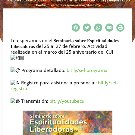
Te esperamos en el 𝐒𝐞𝐦𝐢𝐧𝐚𝐫𝐢𝐨 𝐬𝐨𝐛𝐫𝐞 𝐄𝐬𝐩𝐢𝐫𝐢𝐭𝐮𝐚𝐥𝐢𝐝𝐚𝐝𝐞𝐬
𝐋𝐢𝐛𝐞𝐫𝐚𝐝𝐨𝐫𝐚𝐬 del 25 al 27 de febrero. Actividad
realizada en el marco del 25 aniversario del CUI
Programa detallado:
bit.ly/sel-programa
Registro para asistencia presencial:
bit.ly/sel-
registro
Transmisión:
bit.ly/youtubecui