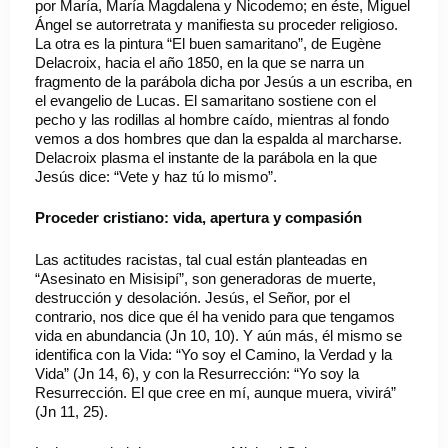
por María, María Magdalena y Nicodemo; en éste, Miguel
Ángel se autorretrata y manifiesta su proceder religioso.
La otra es la pintura “El buen samaritano”, de Eugène
Delacroix, hacia el año 1850, en la que se narra un
fragmento de la parábola dicha por Jesús a un escriba, en
el evangelio de Lucas. El samaritano sostiene con el
pecho y las rodillas al hombre caído, mientras al fondo
vemos a dos hombres que dan la espalda al marcharse.
Delacroix plasma el instante de la parábola en la que
Jesús dice: “Vete y haz tú lo mismo”.
Proceder cristiano: vida, apertura y compasión
Las actitudes racistas, tal cual están planteadas en
“Asesinato en Misisipí”, son generadoras de muerte,
destrucción y desolación. Jesús, el Señor, por el
contrario, nos dice que él ha venido para que tengamos
vida en abundancia (Jn 10, 10). Y aún más, él mismo se
identifica con la Vida: “Yo soy el Camino, la Verdad y la
Vida” (Jn 14, 6), y con la Resurrección: “Yo soy la
Resurrección. El que cree en mí, aunque muera, vivirá”
(Jn 11, 25).