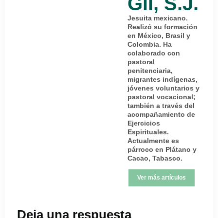
Gil, S.J.
Jesuita mexicano.
Realizó su formación
en México, Brasil y
Colombia. Ha
colaborado con
pastoral
penitenciaria,
migrantes indígenas,
jóvenes voluntarios y
pastoral vocacional;
también a través del
acompañamiento de
Ejercicios
Espirituales.
Actualmente es
párroco en Plátano y
Cacao, Tabasco.
Ver más artículos
Deja una respuesta