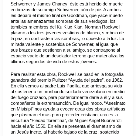
Schwerner y James Chaney; éste está herido de muerte
en brazos de su amigo Schwerner, aún de pie. A ambos
les depara el mismo final de Goodman, que yace muerto
ante las amenazantes sombras de sus verdugos, los
temibles miembros del Ku Klux Klan. Norman Rockwell
plasmó a los tres jóvenes vestidos de blanco, símbolo de
la paz, en contraste a las sombras, lo opuesto a la luz. La
mirada valiente y sostenida de Schwerner, al igual que
sus brazos que sostienen a su amigo, se contrapone al
espacio vacío de un desolador terreno que materializa los
últimos segundos de vida de estos jóvenes.
Para realizar esta obra, Rockwell se basó en la fotografía
ganadora del premio Pulitzer “Ayuda del padre”, de 1962.
En ella vemos al padre Luis Padilla, que arriesga su vida
al sostener a un moribundo soldado venezolano en medio
del fuego cruzado, para posteriormente darle a él y a sus
compañeros la extremaunción. De igual modo, “Asesinato
en Misisipí” nos ayuda a evocar otras dos obras artísticas
que plasman el más puro proceder cristiano; una es la
escultura “Piedad florentina”, de Miguel Ángel Buonarroti,
hacia el año 1550. En ella se presenta el dramatismo de
un Jesús inerte, al haberlo bajado de la cruz, sostenido