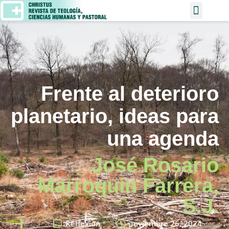
Frente al deterioro
planetario, ideas para
una agenda
José Rosario
Marroquín Farrera,
S.J.
Reflexión
noviembre 26, 2024