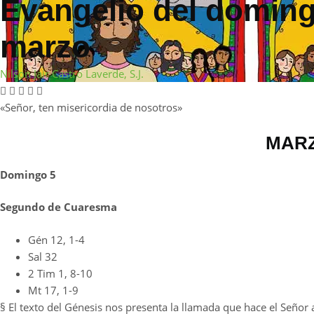
Evangelio del doming
marzo
Nilson Jair Castro Laverde, S.J.
«Señor, ten misericordia de nosotros»
MAR
Domingo 5
Segundo de Cuaresma
Gén 12, 1-4
Sal 32
2 Tim 1, 8-10
Mt 17, 1-9
§ El texto del Génesis nos presenta la llamada que hace el Señor