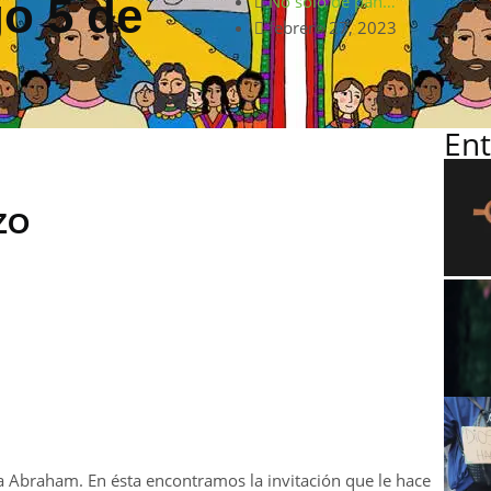
o 5 de
No sólo de pan…
febrero 27, 2023
Ent
ZO
 a Abraham. En ésta encontramos la invitación que le hace