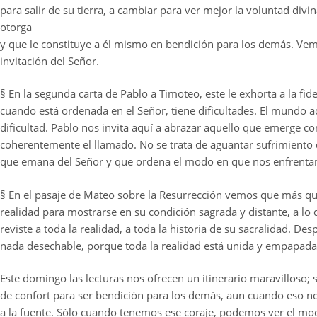
para salir de su tierra, a cambiar para ver mejor la voluntad div
otorga
y que le constituye a él mismo en bendición para los demás. Ve
invitación del Señor.
§ En la segunda carta de Pablo a Timoteo, este le exhorta a la fid
cuando está ordenada en el Señor, tiene dificultades. El mundo ac
dificultad. Pablo nos invita aquí a abrazar aquello que emerge 
coherentemente el llamado. No se trata de aguantar sufrimiento
que emana del Señor y que ordena el modo en que nos enfrentamo
§ En el pasaje de Mateo sobre la Resurrección vemos que más qu
realidad para mostrarse en su condición sagrada y distante, a lo 
reviste a toda la realidad, a toda la historia de su sacralidad. D
nada desechable, porque toda la realidad está unida y empapada
Este domingo las lecturas nos ofrecen un itinerario maravilloso; 
de confort para ser bendición para los demás, aun cuando eso nos
a la fuente. Sólo cuando tenemos ese coraje, podemos ver el mod