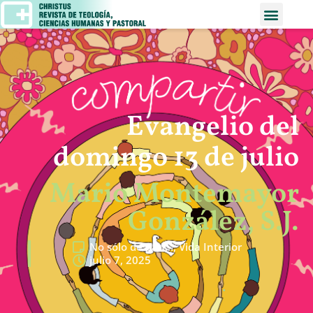
Evangelio del
domingo 13 de julio
Mario Montemayor
González, S.J.
No sólo de pan…
,
Vida Interior
julio 7, 2025