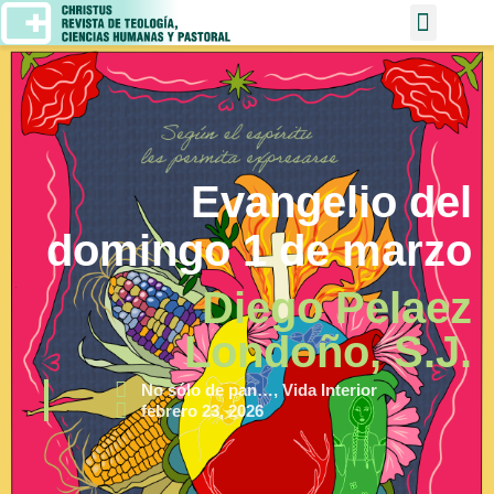
Evangelio del
domingo 1 de marzo
Diego Pelaez
Londoño, S.J.
No sólo de pan…
,
Vida Interior
febrero 23, 2026