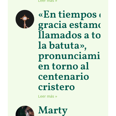
Leer más »
«En tiempos de
gracia estamos
llamados a toma
la batuta»,
pronunciamient
en torno al
centenario
cristero
Leer más »
Marty