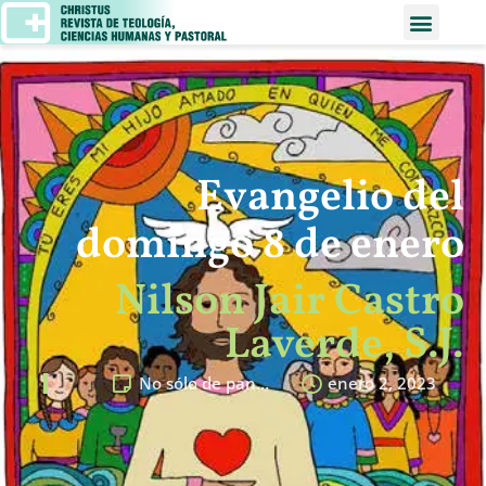
Evangelio del
domingo 8 de enero
Nilson Jair Castro
Laverde, S.J.
No sólo de pan…
enero 2, 2023