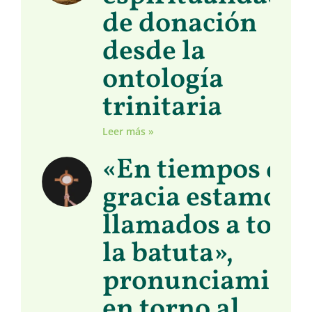
de donación
desde la
ontología
trinitaria
Leer más »
«En tiempos de
gracia estamos
llamados a toma
la batuta»,
pronunciamient
en torno al