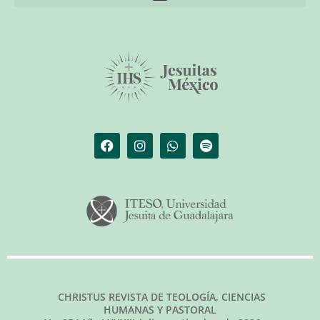
El librero de Christus
Las palabras del papa
CHRISTUS REVISTA DE TEOLOGÍA, CIENCIAS
HUMANAS Y PASTORAL