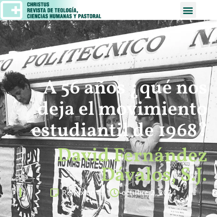
A 56 años ¿qué nos
deja el movimiento
estudiantil de 1968?
David Fernández
Dávalos, S.J.
Reflexión
octubre 2, 2024