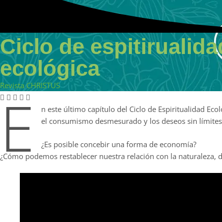
Ciclo de espitirualida
ecológica
Revista CHRISTUS
E
n este último capítulo del Ciclo de Espiritualidad Ecológica,
el consumismo desmesurado y los deseos sin límites
¿Es posible concebir una forma de economía?
¿Cómo podemos restablecer nuestra relación con la naturaleza, d