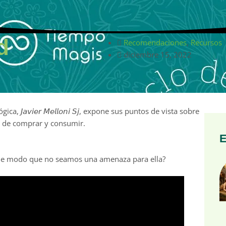
d
Recomendaciones
,
Recursos
diciembre 15, 2022
 𝘑𝘢𝘷𝘪𝘦𝘳 𝘔𝘦𝘭𝘭𝘰𝘯𝘪 𝘚𝘫, expone sus puntos de vista sobre
 de comprar y consumir. ⁣
E
e modo que no seamos una amenaza para ella?⁣⁣ ⁣