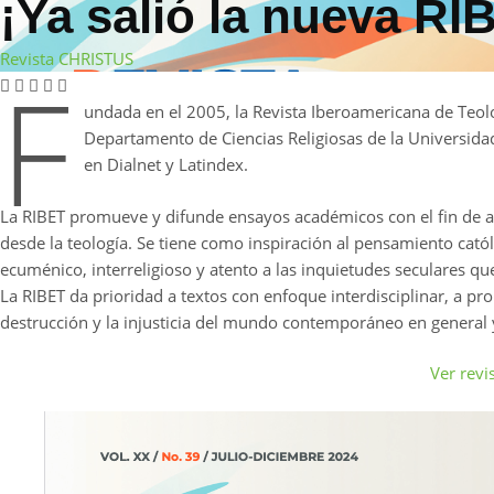
¡Ya salió la nueva RI
Revista CHRISTUS
F
undada en el 2005, la Revista Iberoamericana de Teolo
Departamento de Ciencias Religiosas de la Universida
en Dialnet y Latindex.
La RIBET promueve y difunde ensayos académicos con el fin de abri
desde la teología. Se tiene como inspiración al pensamiento catól
ecuménico, interreligioso y atento a las inquietudes seculares qu
La RIBET da prioridad a textos con enfoque interdisciplinar, a pro
destrucción y la injusticia del mundo contemporáneo en general 
Ver revi