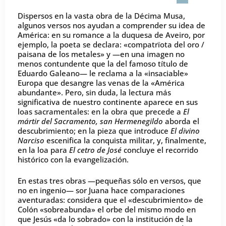
Dispersos en la vasta obra de la Décima Musa,
algunos versos nos ayudan a comprender su idea de
América: en su romance a la duquesa de Aveiro, por
ejemplo, la poeta se declara: «compatrïota del oro /
paisana de los metales» y —en una imagen no
menos contundente que la del famoso título de
Eduardo Galeano— le reclama a la «insaciable»
Europa que desangre las venas de la «América
abundante». Pero, sin duda, la lectura más
significativa de nuestro continente aparece en sus
loas sacramentales: en la obra que precede a
El
mártir del Sacramento, san Hermenegildo
aborda el
descubrimiento; en la pieza que introduce
El divino
Narciso
escenifica la conquista militar, y, finalmente,
en la loa para
El cetro de José
concluye el recorrido
histórico con la evangelización.
En estas tres obras —pequeñas sólo en versos, que
no en ingenio— sor Juana hace comparaciones
aventuradas: considera que el «descubrimiento» de
Colón «sobreabunda» el orbe del mismo modo en
que Jesús «da lo sobrado» con la institución de la