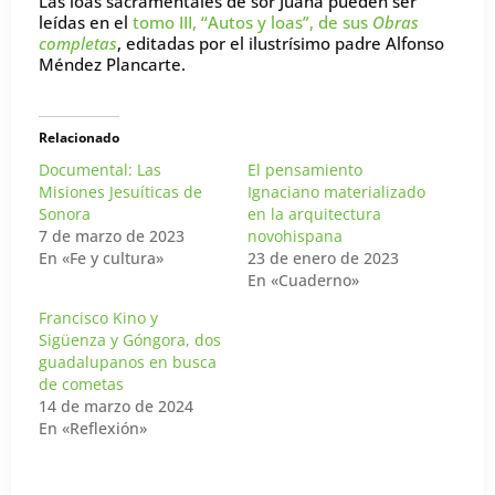
Las loas sacramentales de sor Juana pueden ser
leídas en el
tomo III, “Autos y loas”, de sus
Obras
completas
, editadas por el ilustrísimo padre Alfonso
Méndez Plancarte.
Relacionado
Documental: Las
El pensamiento
Misiones Jesuíticas de
Ignaciano materializado
Sonora
en la arquitectura
7 de marzo de 2023
novohispana
En «Fe y cultura»
23 de enero de 2023
En «Cuaderno»
Francisco Kino y
Sigüenza y Góngora, dos
guadalupanos en busca
de cometas
14 de marzo de 2024
En «Reflexión»