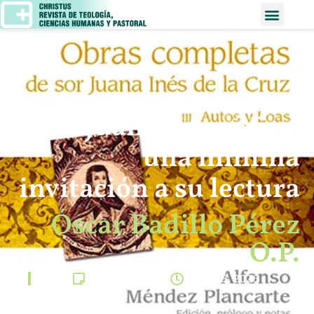
Sor Juana y América:
una mínima
invitación a su lectura
Óscar Badillo Pérez
O.P.
Fe y cultura
marzo 5, 2026