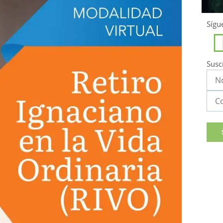
Sígu
Susc