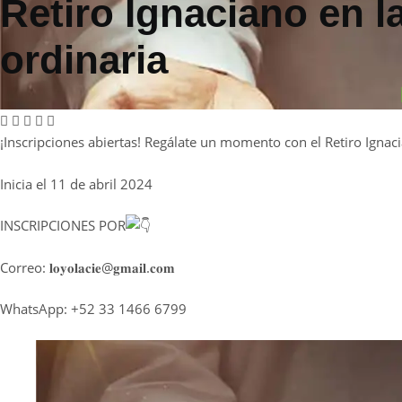
Retiro Ignaciano en l
ordinaria
¡Inscripciones abiertas! Regálate un momento con el Retiro Ignaci
Inicia el 11 de abril 2024
INSCRIPCIONES POR
Correo: 𝐥𝐨𝐲𝐨𝐥𝐚𝐜𝐢𝐞@𝐠𝐦𝐚𝐢𝐥.𝐜𝐨𝐦
WhatsApp: +52 33 1466 6799