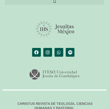
El librero de Christus
Las palabras del papa
CHRISTUS REVISTA DE TEOLOGÍA, CIENCIAS
HUMANAS Y PASTORAL