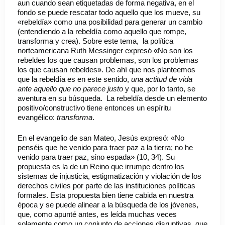
aun cuando sean etiquetadas de forma negativa, en el
fondo se puede rescatar todo aquello que los mueve, su
«rebeldía» como una posibilidad para generar un cambio
(entendiendo a la rebeldía como aquello que rompe,
transforma y crea). Sobre este tema, la política
norteamericana Ruth Messinger expresó «No son los
rebeldes los que causan problemas, son los problemas
los que causan rebeldes». De ahí que nos planteemos
que la rebeldía es en este sentido,
una actitud de vida
ante aquello que no parece justo
y que, por lo tanto, se
aventura en su búsqueda. La rebeldía desde un elemento
positivo/constructivo tiene entonces un espíritu
evangélico:
transforma
.
En el evangelio de san Mateo, Jesús expresó: «No
penséis que he venido para traer paz a la tierra; no he
venido para traer paz, sino espada» (10, 34). Su
propuesta es la de un Reino que irrumpe dentro los
sistemas de injusticia, estigmatización y violación de los
derechos civiles por parte de las instituciones políticas
formales. Esta propuesta bien tiene cabida en nuestra
época y se puede alinear a la búsqueda de los jóvenes,
que, como apunté antes, es leída muchas veces
solamente como un conjunto de acciones disruptivas, que