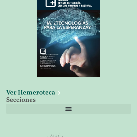
Ver Hemeroteca
Secciones
El librero de Christus
Las palabras del papa