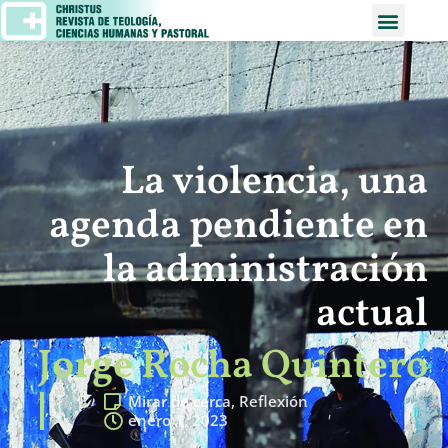
La violencia, una
agenda pendiente en
la administración
actual
Jorge Rocha Quintero
Mirar de cerca
,
Reflexión
enero 1, 2023