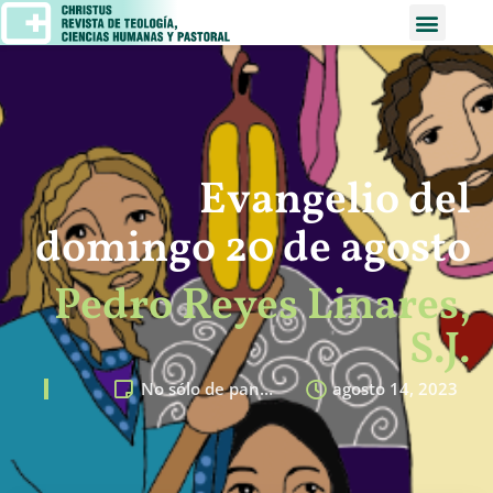
Evangelio del
domingo 20 de agosto
Pedro Reyes Linares,
S.J.
No sólo de pan…
agosto 14, 2023