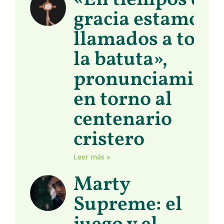
«En tiempos de
gracia estamos
llamados a toma
la batuta»,
pronunciamient
en torno al
centenario
cristero
Leer más »
Marty
Supreme: el