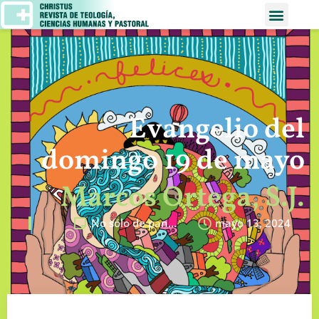
Evangelio del
domingo 19 de mayo
Marcos Ortega, S.J.
No sólo de pan…
mayo 13, 2024