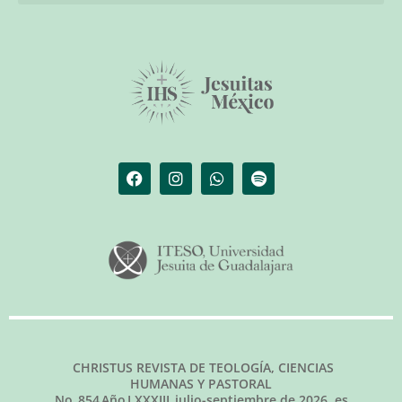
El librero de Christus
Las palabras del papa
CHRISTUS REVISTA DE TEOLOGÍA, CIENCIAS
HUMANAS Y PASTORAL
No.
854
Año LXXXIII,
julio-septiembre de 2026
, es