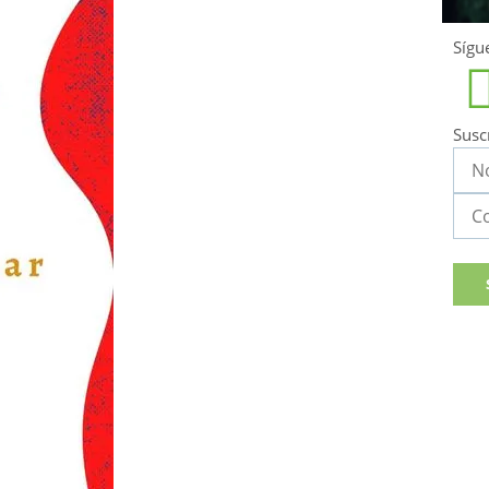
Sígu
Susc