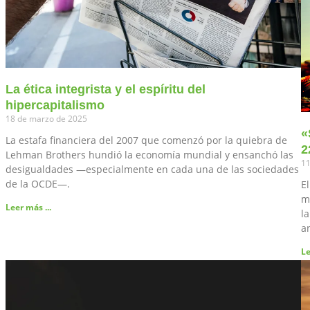
La ética integrista y el espíritu del
hipercapitalismo
18 de marzo de 2025
«
La estafa financiera del 2007 que comenzó por la quiebra de
2
Lehman Brothers hundió la economía mundial y ensanchó las
11
desigualdades —especialmente en cada una de las sociedades
de la OCDE—.
E
m
Leer más ...
la
an
Le