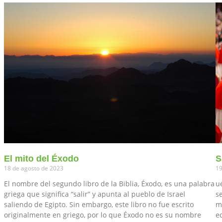
El mito del Éxodo
S
18 de agosto de 2023
19
El nombre del segundo libro de la Biblia, Éxodo, es una palabra
u
griega que significa “salir” y apunta al pueblo de Israel
s
saliendo de Egipto. Sin embargo, este libro no fue escrito
m
originalmente en griego, por lo que Éxodo no es su nombre
e