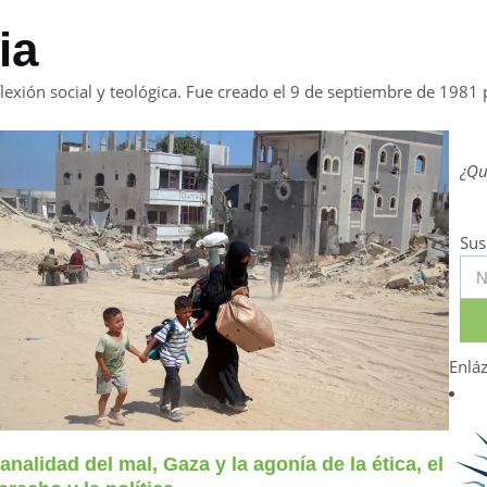
ia
flexión social y teológica. Fue creado el 9 de septiembre de 1981 
¿Qu
Sus
Enlá
analidad del mal, Gaza y la agonía de la ética, el