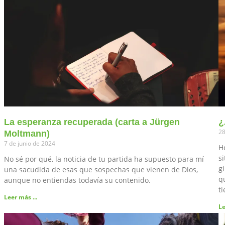
La esperanza recuperada (carta a Jürgen
¿
28
Moltmann)
7 de junio de 2024
H
s
No sé por qué, la noticia de tu partida ha supuesto para mí
g
una sacudida de esas que sospechas que vienen de Dios,
q
aunque no entiendas todavía su contenido.
t
Leer más ...
Le