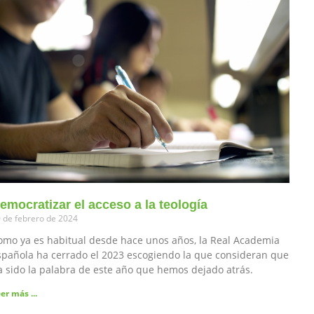
emocratizar el acceso a la teología
 de febrero de 2024
omo ya es habitual desde hace unos años, la Real Academia
spañola ha cerrado el 2023 escogiendo la que consideran que
a sido la palabra de este año que hemos dejado atrás.
er más ...