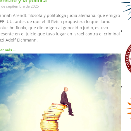
erecho y la política
 de septiembre de 2025
annah Arendt, filósofa y politóloga judía alemana, que emigró
EE. UU. antes de que el III Reich propusiera lo que llamó
olución final», que dio origen al genocidio judío, estuvo
esente en el juicio que tuvo lugar en Israel contra el criminal
azi Adolf Eichmann.
er más ...