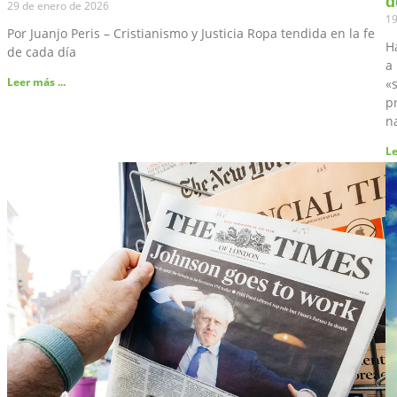
d
29 de enero de 2026
19
Por Juanjo Peris – Cristianismo y Justicia Ropa tendida en la fe
H
de cada día
a 
Leer más ...
«s
pr
n
Le