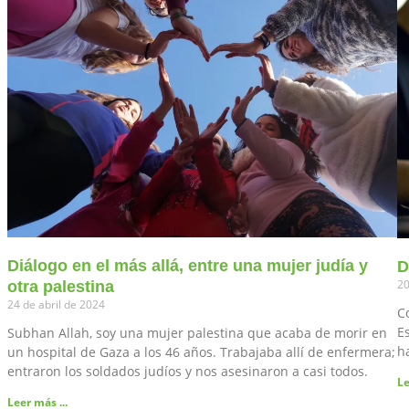
Diálogo en el más allá, entre una mujer judía y
D
20
otra palestina
24 de abril de 2024
C
E
Subhan Allah, soy una mujer palestina que acaba de morir en
h
un hospital de Gaza a los 46 años. Trabajaba allí de enfermera;
entraron los soldados judíos y nos asesinaron a casi todos.
Le
Leer más ...