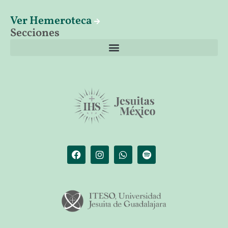
Ver Hemeroteca
Secciones
El librero de Christus
Las palabras del papa