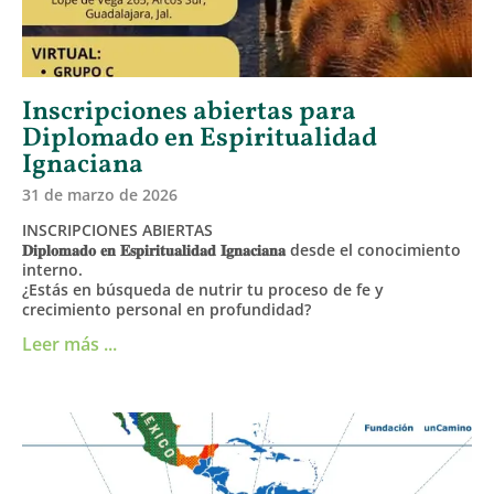
Inscripciones abiertas para
Diplomado en Espiritualidad
Ignaciana
31 de marzo de 2026
INSCRIPCIONES ABIERTAS
𝐃𝐢𝐩𝐥𝐨𝐦𝐚𝐝𝐨 𝐞𝐧 𝐄𝐬𝐩𝐢𝐫𝐢𝐭𝐮𝐚𝐥𝐢𝐝𝐚𝐝 𝐈𝐠𝐧𝐚𝐜𝐢𝐚𝐧𝐚 desde el conocimiento
interno.
¿Estás en búsqueda de nutrir tu proceso de fe y
crecimiento personal en profundidad?
Leer más ...