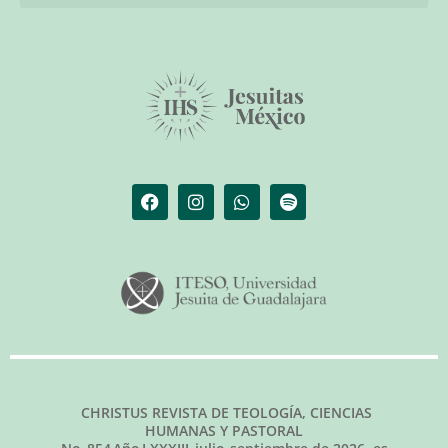
El librero de Christus
Las palabras del papa
CHRISTUS REVISTA DE TEOLOGÍA, CIENCIAS
HUMANAS Y PASTORAL