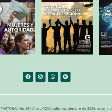
 PASTORAL No.
854
Año LXXXIII,
julio-septiembre de 2026
, es una p