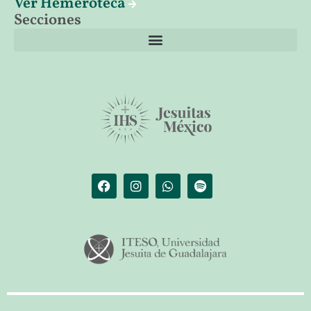
Ver Hemeroteca
Secciones
El librero de Christus
Las palabras del papa