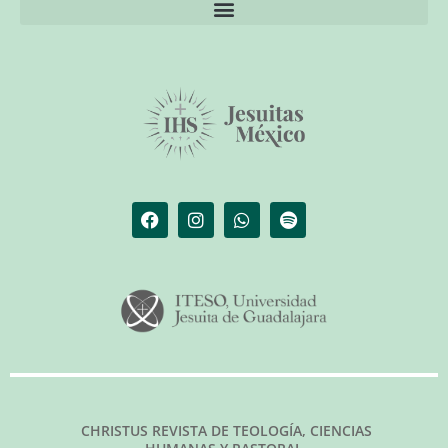
El librero de Christus
Las palabras del papa
CHRISTUS REVISTA DE TEOLOGÍA, CIENCIAS