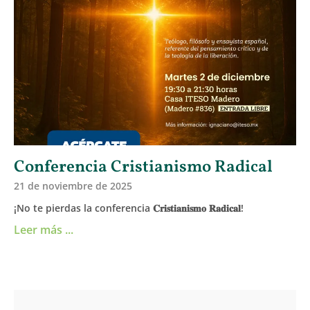
Conferencia Cristianismo Radical
21 de noviembre de 2025
¡No te pierdas la conferencia 𝐂𝐫𝐢𝐬𝐭𝐢𝐚𝐧𝐢𝐬𝐦𝐨 𝐑𝐚𝐝𝐢𝐜𝐚𝐥!
Leer más ...