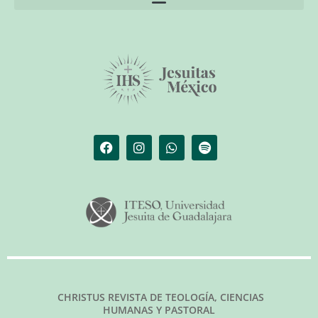
El librero de Christus
Las palabras del papa
CHRISTUS REVISTA DE TEOLOGÍA, CIENCIAS
HUMANAS Y PASTORAL