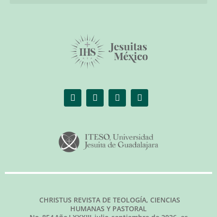
El librero de Christus
Las palabras del papa
CHRISTUS REVISTA DE TEOLOGÍA, CIENCIAS
HUMANAS Y PASTORAL