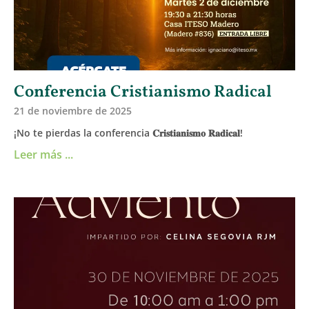
Conferencia Cristianismo Radical
21 de noviembre de 2025
¡No te pierdas la conferencia 𝐂𝐫𝐢𝐬𝐭𝐢𝐚𝐧𝐢𝐬𝐦𝐨 𝐑𝐚𝐝𝐢𝐜𝐚𝐥!
Leer más ...