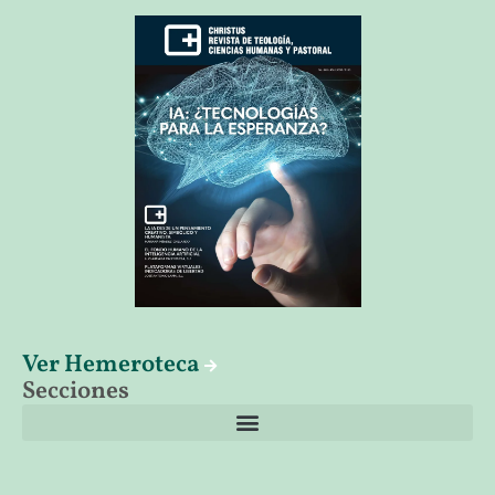
Ver Hemeroteca
Secciones
El librero de Christus
Las palabras del papa