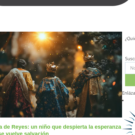
¿Quie
Susc
Enláz
a de Reyes: un niño que despierta la esperanza
se vuelve salvación