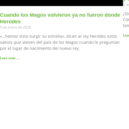
6 d
¿Q
Cuando los Magos volvieron ya no fueron donde
Con
Herodes
ton
5 de enero de 2026
Lee
«…hemos visto surgir su estrella», dicen al rey Herodes estos
sabios que vienen del país de los Magos cuando le preguntan
por el lugar de nacimiento del nuevo rey.
Leer más ...