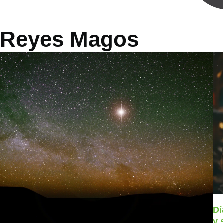
Reyes Magos
Dí
y 