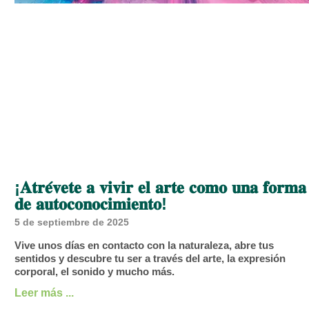
¡𝐀𝐭𝐫𝐞́𝐯𝐞𝐭𝐞 𝐚 𝐯𝐢𝐯𝐢𝐫 𝐞𝐥 𝐚𝐫𝐭𝐞 𝐜𝐨𝐦𝐨 𝐮𝐧𝐚 𝐟𝐨𝐫𝐦𝐚
𝐝𝐞 𝐚𝐮𝐭𝐨𝐜𝐨𝐧𝐨𝐜𝐢𝐦𝐢𝐞𝐧𝐭𝐨!
5 de septiembre de 2025
Vive unos días en contacto con la naturaleza, abre tus
sentidos y descubre tu ser a través del arte, la expresión
corporal, el sonido y mucho más.
Leer más ...