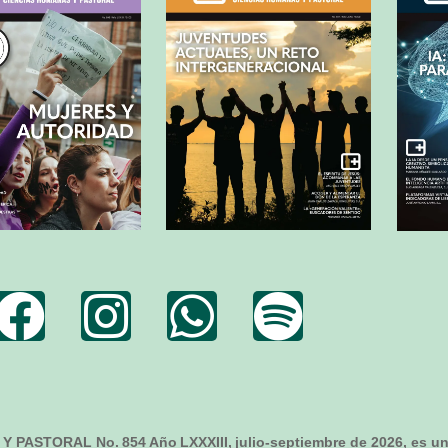
 Y PASTORAL No.
854
Año LXXXIII,
julio-septiembre de 2026
, es u