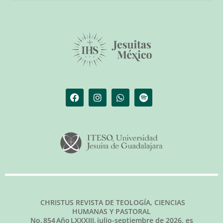
El librero de Christus
Las palabras del papa
CHRISTUS REVISTA DE TEOLOGÍA, CIENCIAS
HUMANAS Y PASTORAL
No.
854
Año LXXXIII,
julio-septiembre de 2026
, es