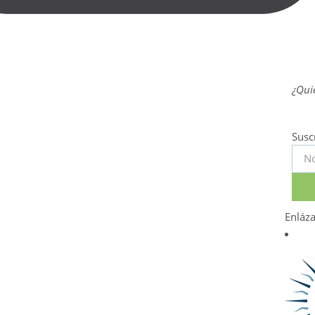
¿Quie
Susc
Enláz