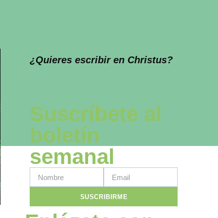
¿Quieres escribir en Christus?
Contáctanos
Suscríbete al
boletín
semanal
SUSCRIBIRME