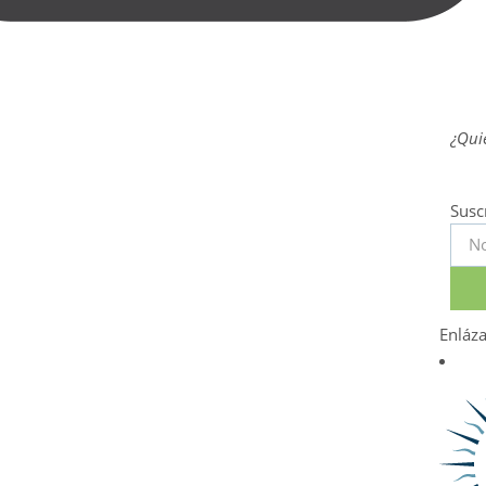
¿Quie
Susc
Enláz